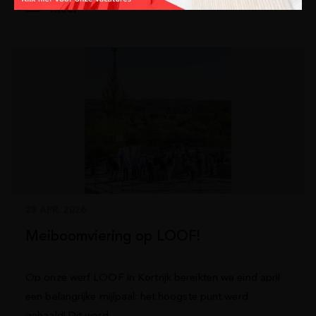
Meer
25 APR. 2026
Meiboomviering op LOOF!
Op onze werf LOOF in Kortrijk bereikten we eind april
een belangrijke mijlpaal: het hoogste punt werd