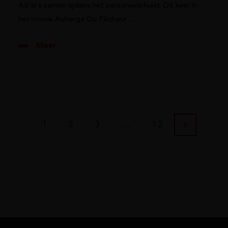
AB’ers samen tijdens het personeelsfeest. Dit keer in
het mooie Auberge Du Pêcheur …
Meer
1
2
3
…
12