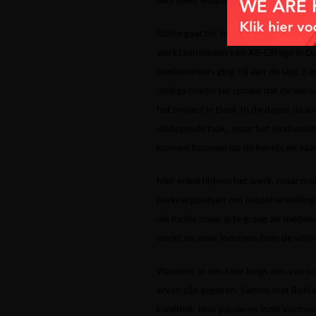
niks meer waard.
Richie gaat tot het uiterste voor zijn
werkzaamheden van AB-Eiffage in Doe
medewerkers ging hij aan de slag. Ee
collega bracht ter sprake dat de wer
het project in Doel. In de dagen daa
uitdagende taak, maar het eindresulta
kunnen bouwen op de kennis en vaar
Niet enkel tijdens het werk, maar ook 
parkeerplaatsen om betonherstellinge
die Richie maar al te graag als medew
werkt en waar iedereen hem de vrijhei
Wanneer je een keer langs een van on
ervan zijn gegoten. Samen met Richi
kwaliteit. Hun passie en inzet vormen