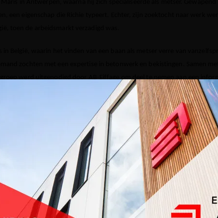
la Maris in Antwerpen, waarna hij zich specialiseerde als metser. Gewapend 
en, een eigenschap die Richie typeert. Echter, zijn zoektocht naar werk w
ë, toen de arbeidsmarkt verzadigd was.
 in België, waarin het vinden van een baan als metser verre van vanzelfs
iemand zochten met een expertise in betonwerk en bekistingen. Samen met
e groep werd uitgenodigd door AB-Eiffage om deel te nemen aan een infor
n de job en de bouwwerken die AB-Eiffage uitvoert. Enkele uren na zijn solli
 40 sollicitanten. Dit legde de basis voor een succesvolle start binnen ons b
jn eerste jaren. Bekisten, betonneren,… hij deed het allemaal. Nu staat hij
llingen. Zijn liefde voor zijn werk is minstens even groot als zijn experti
. Als hij een herstelling uitvoert, weet hij de juiste kleur van het te hers
erdwijnt als sneeuw voor de zon. Materialen waarvan hij de kwaliteit niet 
het beton op termijn afbrokkelt. Volgens Richie wordt perfectie in de beton
weersomstandigheden. De buitentemperatuur kan bepalen hoe mooi het eind
herstellingen omdat het water in het product kan bevriezen. Hierdoor barst