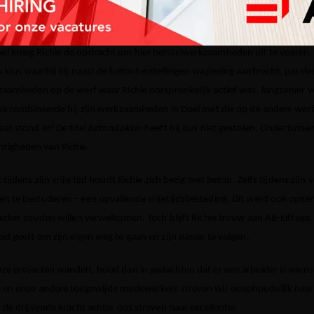
 baan, zoals blijkt uit de verhalen die hij deelt. We vroegen hem naar zijn 
l kreeg Richie de opdracht om hier herstelwerkzaamheden uit te voeren
n klus waarbij hij naast de betonherstellingen wapening aanbracht, passiv
kzaamheden op de werf waar Richie oorspronkelijk actief was, langzamer ve
rna combineerde hij zijn werkzaamheden in Doel met die op de andere werf
at stond er! De titel
betondokter
heeft hij dus niet gestolen. Ondertusse
digheden van Richie.
tijdens zijn vrije tijd houdt Richie zich bezig met beton. Zelfs tijdens zijn 
n te bestuderen – een opvallende vrijetijdsbesteding. Dit werd ook opge
erker zouden willen verwelkomen. Toch blijft Richie trouw aan AB-Eiffage. He
d geeft om zijn eigen weg te gaan en zijn passie te volgen.
ze projecten wandelt, houd dan in gedachten dat er een arbeider is wiens p
e en onze andere toegewijde medewerkers streven wij onophoudelijk naar
 de drijvende kracht achter ons streven naar excellentie.