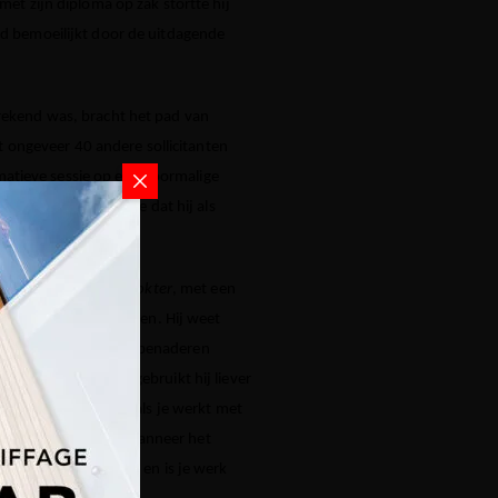
met zijn diploma op zak stortte hij
erd bemoeilijkt door de uitdagende
prekend was, bracht het pad van
 ongeveer 40 andere sollicitanten
matieve sessie op een voormalige
citatie vernam Richie dat hij als
edrijf.
 bekend als de
betondokter
, met een
se in betonherstellingen. Hij weet
tellen beton precies te benaderen
goed genoeg vindt, gebruikt hij liever
herstelling benaderd als je werkt met
resultaat zal zijn. Wanneer het
 het beton op termijn en is je werk