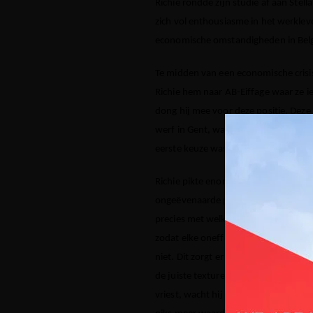
Richie rondde zijn studie af aan Stel
zich vol enthousiasme in het werklev
economische omstandigheden in Belgi
T
e midden van een economische crisis
Richie hem naar AB-Eiffage waar ze 
dong hij mee voor deze positie. Dez
werf in Gent, waar ze inzicht kregen i
eerste keuze was geselecteerd uit alle
Richie pikte enorm veel op tijdens zi
ongeëvenaarde passie voor betonherste
precies met welke materialen hij werkt
zodat elke oneffenheid in het beton v
niet. Dit zorgt er namelijk voor dat 
de juiste texturen onder de juiste 
vriest, wacht hij liever even met de 