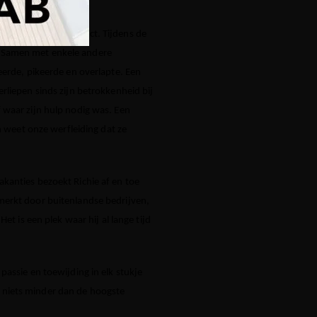
meest uitdagende project. Tijdens de
. Samen met enkele andere
eerde, pikeerde en overlapte. Een
rliepen sinds zijn betrokkenheid bij
 waar zijn hulp nodig was. Een
n weet onze werfleiding dat ze
vakanties bezoekt Richie af en toe
merkt door buitenlandse bedrijven,
t is een plek waar hij al lange tijd
assie en toewijding in elk stukje
 niets minder dan de hoogste