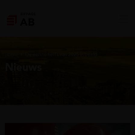
Home
De eerste helft van 2025 in beeld
Nieuws