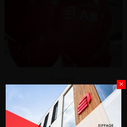
11 JUL. 2025
De eerste helft van 2025 in beeld
Vooraleer we in bouwverlof gaan, blikken we graag samen
terug op de eerste helft van 2025 bij AB-Eiffage.
Bekijk de YouTube-video hieronder!