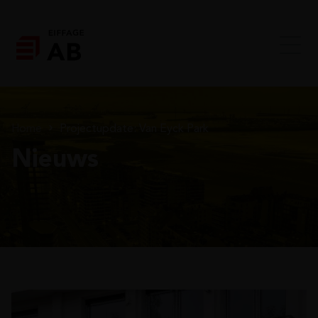
Home
Projectupdate: Van Eyck Park
Nieuws