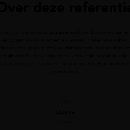
Over deze referenti
enis van Turnhout
volledig operationeel bleef, bouwde AB aan een
l biedt plaats aan 82 gedetineerden, waarvan 7 cellen halve vrijheid
atieve ruimtes, spreekruimtes, bewakingscentrale, ontspanningsruim
 alle mogelijke beveiliging tegen eventuele vluchtpogingen. Met 
Zo
duurzaam mogelijk bouwen
is dan ook een blijvend aandachtpun
Bouwwerken.
Locatie
Turnhout