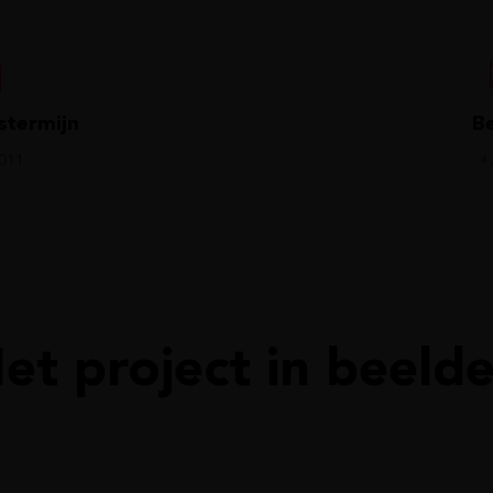
stermijn
B
011
+
et project in beeld