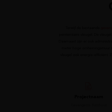
Terwijl de bestaande
gevang
penitentiaire vleugel. De vleuge
Daarnaast zijn er ook administr
meter hoge omheiningsmuur met
vleugel ook energie-efficiënt. 
Projectnaam
Gevangenis Turnhout