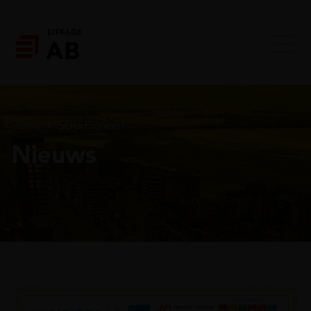
Home
SDG Pioneer!
Nieuws