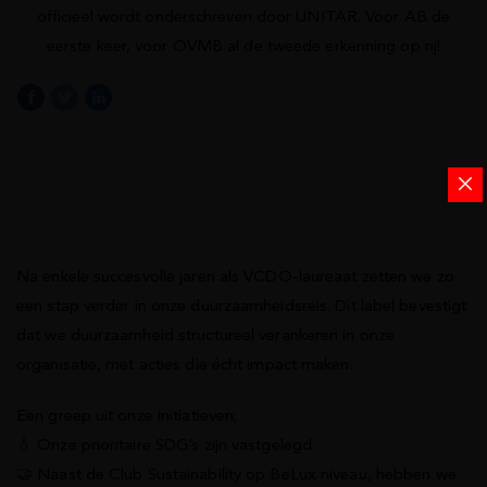
officieel wordt onderschreven door UNITAR. Voor AB de
eerste keer, voor OVMB al de tweede erkenning op rij!
Na enkele succesvolle jaren als VCDO-laureaat zetten we zo
een stap verder in onze duurzaamheidsreis. Dit label bevestigt
dat we duurzaamheid structureel verankeren in onze
organisatie, met acties die écht impact maken.
Een greep uit onze initiatieven;
💧 Onze prioritaire SDG’s zijn vastgelegd
🤝 Naast de Club Sustainability op BeLux niveau, hebben we